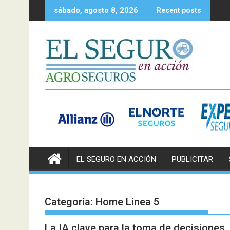
Skip
sábado, agosto 8, 2026
Recent posts
to
content
EL SEGURO EN ACCIÓN
PUBLICITAR
Categoría:
Home Linea 5
La IA clave para la toma de decisiones