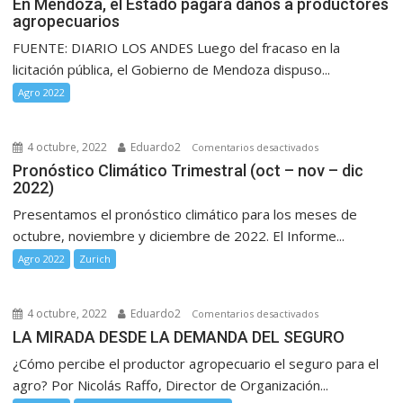
En Mendoza, el Estado pagará daños a productores
agropecuarios
Mendoza,
el
FUENTE: DIARIO LOS ANDES Luego del fracaso en la
Estado
licitación pública, el Gobierno de Mendoza dispuso...
pagará
Agro 2022
daños
a
productores
4 octubre, 2022
Eduardo2
en
Comentarios desactivados
agropecuario
Pronóstico
Pronóstico Climático Trimestral (oct – nov – dic
2022)
Climático
Trimestral
Presentamos el pronóstico climático para los meses de
(oct
octubre, noviembre y diciembre de 2022. El Informe...
–
Agro 2022
Zurich
nov
–
dic
4 octubre, 2022
Eduardo2
en
Comentarios desactivados
2022)
LA
LA MIRADA DESDE LA DEMANDA DEL SEGURO
MIRADA
¿Cómo percibe el productor agropecuario el seguro para el
DESDE
agro? Por Nicolás Raffo, Director de Organización...
LA