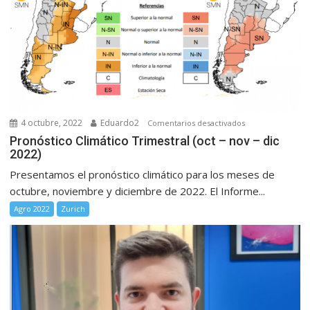
4 octubre, 2022
Eduardo2
en
Comentarios desactivados
Pronóstico
Pronóstico Climático Trimestral (oct – nov – dic
2022)
Climático
Trimestral
Presentamos el pronóstico climático para los meses de
(oct
octubre, noviembre y diciembre de 2022. El Informe...
–
Agro 2022
Zurich
nov
–
dic
2022)