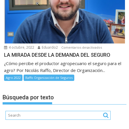
4 octubre, 2022
Eduardo2
en
Comentarios desactivados
LA
LA MIRADA DESDE LA DEMANDA DEL SEGURO
MIRADA
¿Cómo percibe el productor agropecuario el seguro para el
DESDE
agro? Por Nicolás Raffo, Director de Organización...
LA
Agro 2022
Raffo Organización de Seguros
DEMANDA
DEL
SEGURO
Búsqueda por texto