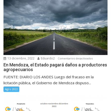
13 diciembre, 2022
Eduardo2
en
Comentarios desactivados
En
En Mendoza, el Estado pagará daños a productores
agropecuarios
Mendoza,
el
FUENTE: DIARIO LOS ANDES Luego del fracaso en la
Estado
licitación pública, el Gobierno de Mendoza dispuso...
pagará
Agro 2022
daños
a
productores
agropecuario