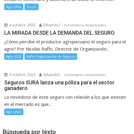
–
Agro 2022
Zurich
nov
–
dic
4 octubre, 2022
Eduardo2
en
Comentarios desactivados
2022)
LA
LA MIRADA DESDE LA DEMANDA DEL SEGURO
MIRADA
¿Cómo percibe el productor agropecuario el seguro para el
DESDE
agro? Por Nicolás Raffo, Director de Organización...
LA
Agro 2022
Raffo Organización de Seguros
DEMANDA
DEL
SEGURO
4 octubre, 2022
Eduardo2
en
Comentarios desactivados
Seguros
Seguros SURA lanza una póliza para el sector
ganadero
SURA
lanza
Lo novedoso de este seguro con relación a los que existen
una
en el mercado es que...
póliza
Agro 2022
para
el
sector
Búsqueda por texto
ganadero