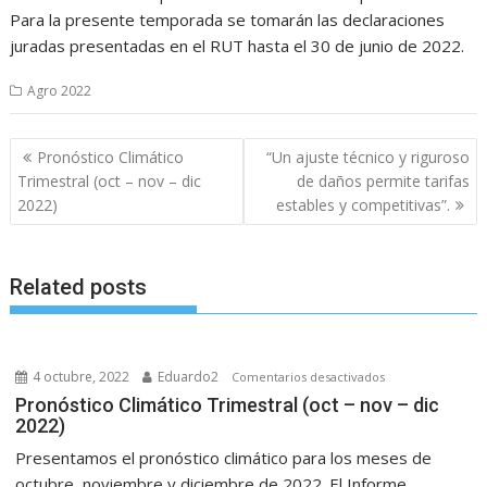
Para la presente temporada se tomarán las declaraciones
juradas presentadas en el RUT hasta el 30 de junio de 2022.
Agro 2022
Navegación
Pronóstico Climático
“Un ajuste técnico y riguroso
de
Trimestral (oct – nov – dic
de daños permite tarifas
entradas
2022)
estables y competitivas”.
Related posts
4 octubre, 2022
Eduardo2
en
Comentarios desactivados
Pronóstico
Pronóstico Climático Trimestral (oct – nov – dic
2022)
Climático
Trimestral
Presentamos el pronóstico climático para los meses de
(oct
octubre, noviembre y diciembre de 2022. El Informe...