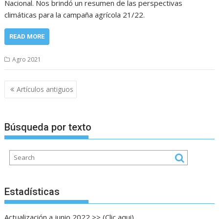
Nacional. Nos brindó un resumen de las perspectivas
climáticas para la campaña agrícola 21/22.
READ MORE
Agro 2021
Navegación
Artículos antiguos
de
entradas
Búsqueda por texto
Estadísticas
Actualización a junio 2022 >> (Clic aqui)