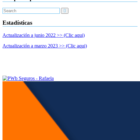
a
junio
2021.
Estadísticas
Actualización a junio 2022 >> (Clic aqui)
Actualización a marzo 2023 >> (Clic aqui)