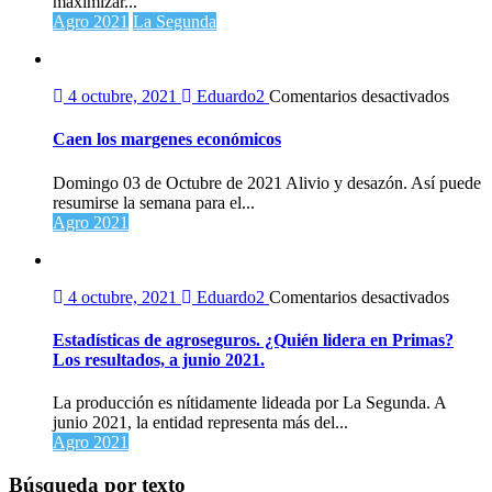
maximizar...
las
Agro 2021
La Segunda
herr
de
la
agric
en
4 octubre, 2021
Eduardo2
Comentarios desactivados
digit
Caen
los
Caen los margenes económicos
marge
econó
Domingo 03 de Octubre de 2021 Alivio y desazón. Así puede
resumirse la semana para el...
Agro 2021
en
4 octubre, 2021
Eduardo2
Comentarios desactivados
Estadí
de
Estadísticas de agroseguros. ¿Quién lidera en Primas?
agrose
Los resultados, a junio 2021.
¿Quié
lidera
La producción es nítidamente lideada por La Segunda. A
en
junio 2021, la entidad representa más del...
Prima
Agro 2021
Los
result
Búsqueda por texto