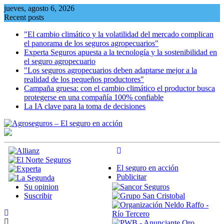
Skip
jueves, agosto 6, 2026
to
Recent posts
content
"El cambio climático y la volatilidad del mercado complican
el panorama de los seguros agropecuarios"
Experta Seguros apuesta a la tecnología y la sostenibilidad en
el seguro agropecuario
"Los seguros agropecuarios deben adaptarse mejor a la
realidad de los pequeños productores"
Campaña gruesa: con el cambio climático el productor busca
protegerse en una compañía 100% confiable
La IA clave para la toma de decisiones
El seguro en acción
Publicitar
Su opinion
Suscribir