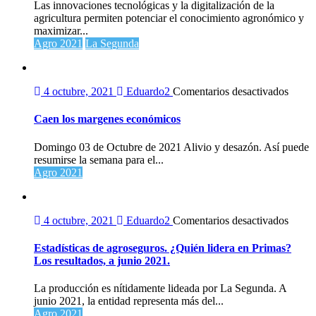
las
Las innovaciones tecnológicas y la digitalización de la
cobe
agricultura permiten potenciar el conocimiento agronómico y
con
maximizar...
las
Agro 2021
La Segunda
herr
de
la
agric
en
4 octubre, 2021
Eduardo2
Comentarios desactivados
digit
Caen
los
Caen los margenes económicos
marge
econó
Domingo 03 de Octubre de 2021 Alivio y desazón. Así puede
resumirse la semana para el...
Agro 2021
en
4 octubre, 2021
Eduardo2
Comentarios desactivados
Estadí
de
Estadísticas de agroseguros. ¿Quién lidera en Primas?
agrose
Los resultados, a junio 2021.
¿Quié
lidera
La producción es nítidamente lideada por La Segunda. A
en
junio 2021, la entidad representa más del...
Prima
Agro 2021