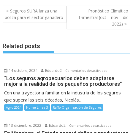
Navegación
Seguros SURA lanza una
Pronóstico Climático
de
póliza para el sector ganadero
Trimestral (oct – nov – dic
entradas
2022)
Related posts
14 octubre, 2024
Eduardo2
en
Comentarios desactivados
“Los
“Los seguros agropecuarios deben adaptarse
mejor a la realidad de los pequeños productores”
seguros
agropecuarios
Con una trayectoria familiar en la industria de los seguros
deben
que supera las seis décadas, Nicolás...
adaptarse
Agro 2024
Home Linea 3
Raffo Organización de Seguros
mejor
a
la
13 diciembre, 2022
Eduardo2
en
Comentarios desactivados
realidad
En