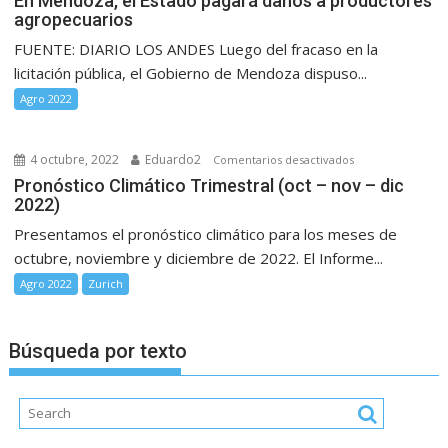
En Mendoza, el Estado pagará daños a productores
de
agropecuarios
Mendoza,
los
el
FUENTE: DIARIO LOS ANDES Luego del fracaso en la
pequeños
Estado
licitación pública, el Gobierno de Mendoza dispuso...
productores”
pagará
Agro 2022
daños
a
productores
4 octubre, 2022
Eduardo2
en
Comentarios desactivados
agropecuario
Pronóstico
Pronóstico Climático Trimestral (oct – nov – dic
2022)
Climático
Trimestral
Presentamos el pronóstico climático para los meses de
(oct
octubre, noviembre y diciembre de 2022. El Informe...
–
Agro 2022
Zurich
nov
–
dic
Búsqueda por texto
2022)