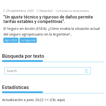
campaña
2024/2025
29 septiembre, 2023
Eduardo2
en
Comentarios desactivados
complicada
“Un
“Un ajuste técnico y riguroso de daños permite
por
tarifas estables y competitivas”.
ajuste
la
técnico
El Seguro en Acción (ESEA): ¿Cómo evalúa la situación actual
falta
y
del seguro agropecuario en la Argentina?...
de
riguroso
lluvias
Agro 2023
La Segunda
de
daños
permite
Búsqueda por texto
tarifas
estables
y
competitivas”
Estadísticas
Actualización a junio 2022 >> (Clic aqui)