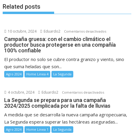
Related posts
10 octubre, 2024
Eduardo2
en
Comentarios desactivados
Campaña
Campaña gruesa: con el cambio climático el
productor busca protegerse en una compañía
gruesa:
100% confiable
con
el
El productor no solo se cubre contra granizo y viento, sino
cambio
que suma heladas que son...
climático
Agro 2024
Home Linea 4
La Segunda
el
productor
busca
4 octubre, 2024
Eduardo2
en
Comentarios desactivados
protegerse
La
La Segunda se prepara para una campaña
en
2024/2025 complicada por la falta de lluvias
Segunda
una
se
A medida que se desarrolla la nueva campaña agropecuaria,
compañía
prepara
La Segunda espera superar las hectáreas aseguradas...
100%
para
Agro 2024
Home Linea 1
La Segunda
confiable
una