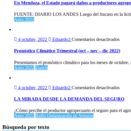
Me
En Mendoza, el Estado pagará daños a productores agrop
el
Es
FUENTE: DIARIO LOS ANDES Luego del fracaso en la licitaci
pa
Agro 2022
da
a
pr
ag
en
4 octubre, 2022
Eduardo2
Comentarios desactivados
Pronó
Climá
Pronóstico Climático Trimestral (oct – nov – dic 2022)
Trimes
(oct
Presentamos el pronóstico climático para los meses de octubre,
–
Agro 2022
Zurich
nov
–
dic
2022)
en
4 octubre, 2022
Eduardo2
Comentarios desactivados
LA
MIR
LA MIRADA DESDE LA DEMANDA DEL SEGURO
DES
LA
¿Cómo percibe el productor agropecuario el seguro para el agro
DEM
Agro 2022
Raffo Organización de Seguros
DEL
SEG
Búsqueda por texto