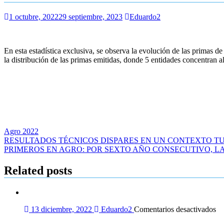
1 octubre, 2022
29 septiembre, 2023
Eduardo2
En esta estadística exclusiva, se observa la evolución de las primas 
la distribución de las primas emitidas, donde 5 entidades concentran a
Agro 2022
Navegación
RESULTADOS TÉCNICOS DISPARES EN UN CONTEXTO 
PRIMEROS EN AGRO: POR SEXTO AÑO CONSECUTIVO, L
de
entradas
Related posts
en
13 diciembre, 2022
Eduardo2
Comentarios desactivados
E