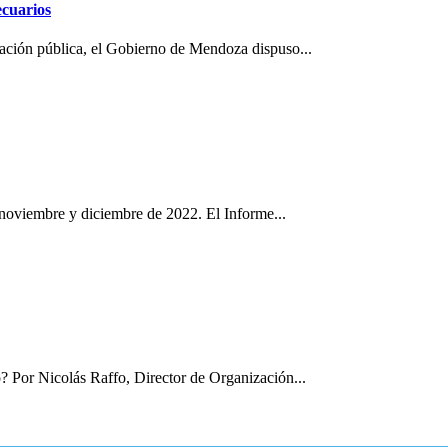
ndoza,
ecuarios
tado
ón pública, el Gobierno de Mendoza dispuso...
gará
ños
oductores
ropecuarios
stico
tico
tral
 noviembre y diciembre de 2022. El Informe...
ADA
DE
? Por Nicolás Raffo, Director de Organización...
ANDA
URO