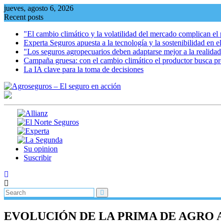
Skip
jueves, agosto 6, 2026
to
Recent posts
content
"El cambio climático y la volatilidad del mercado complican e
Experta Seguros apuesta a la tecnología y la sostenibilidad en 
"Los seguros agropecuarios deben adaptarse mejor a la realida
Campaña gruesa: con el cambio climático el productor busca p
La IA clave para la toma de decisiones
Su opinion
Suscribir
EVOLUCIÓN DE LA PRIMA DE AGRO A 