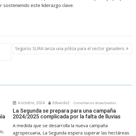
 sosteniendo este liderazgo clave.
Seguros SURA lanza una póliza para el sector ganadero
n
4 octubre, 2024
Eduardo2
en
Comentarios desactivados
ampaña
La
La Segunda se prepara para una campaña
ía
2024/2025 complicada por la falta de lluvias
ruesa:
Segunda
on
se
A medida que se desarrolla la nueva campaña
prepara
o,
agropecuaria, La Segunda espera superar las hectáreas
ambio
para