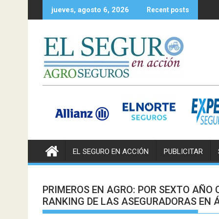
Skip
jueves, agosto 6, 2026
Recent posts
to
content
EL SEGURO EN ACCIÓN
PUBLICITAR
PRIMEROS EN AGRO: POR SEXTO AÑO 
RANKING DE LAS ASEGURADORAS EN 