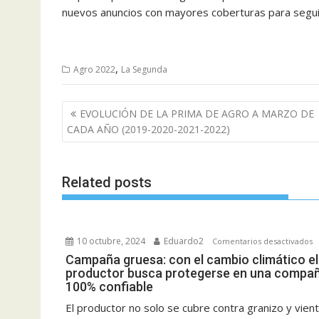
nuevos anuncios con mayores coberturas para seguir
,
Agro 2022
La Segunda
Navegación
EVOLUCIÓN DE LA PRIMA DE AGRO A MARZO DE
de
CADA AÑO (2019-2020-2021-2022)
entradas
Related posts
10 octubre, 2024
Eduardo2
e
Comentarios desactivados
C
Campaña gruesa: con el cambio climático el
productor busca protegerse en una compañ
g
100% confiable
c
el
El productor no solo se cubre contra granizo y vient
c