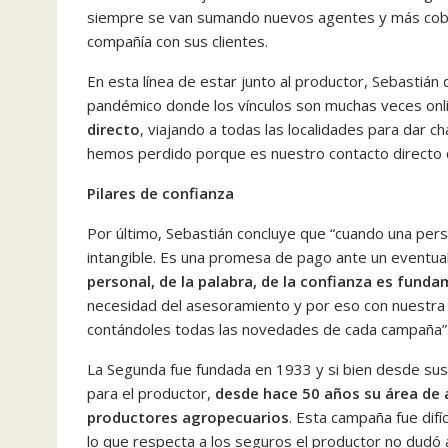
siempre se van sumando nuevos agentes y más cobert
compañía con sus clientes.
En esta línea de estar junto al productor, Sebastiá
pandémico donde los vínculos son muchas veces onlin
directo
, viajando a todas las localidades para dar c
hemos perdido porque es nuestro contacto directo c
Pilares de confianza
Por último, Sebastián concluye que “cuando una per
intangible. Es una promesa de pago ante un eventual s
personal, de la palabra, de la confianza es fund
necesidad del asesoramiento y por eso con nuestra 
contándoles todas las novedades de cada campaña”
La Segunda fue fundada en 1933 y si bien desde sus 
para el productor,
desde hace 50 años su área de a
productores agropecuarios
. Esta campaña fue difí
lo que respecta a los seguros el productor no dudó a