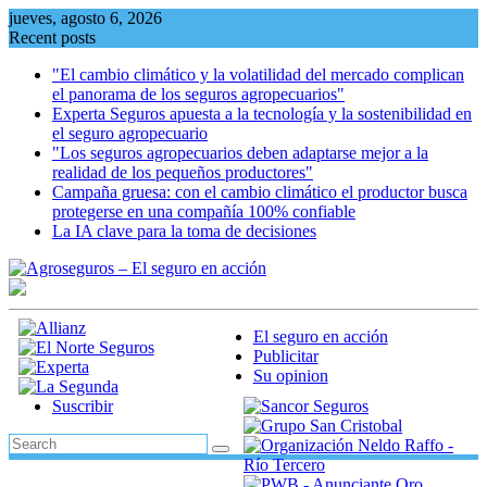
Skip
jueves, agosto 6, 2026
to
Recent posts
content
"El cambio climático y la volatilidad del mercado complican
el panorama de los seguros agropecuarios"
Experta Seguros apuesta a la tecnología y la sostenibilidad en
el seguro agropecuario
"Los seguros agropecuarios deben adaptarse mejor a la
realidad de los pequeños productores"
Campaña gruesa: con el cambio climático el productor busca
protegerse en una compañía 100% confiable
La IA clave para la toma de decisiones
El seguro en acción
Publicitar
Su opinion
Suscribir