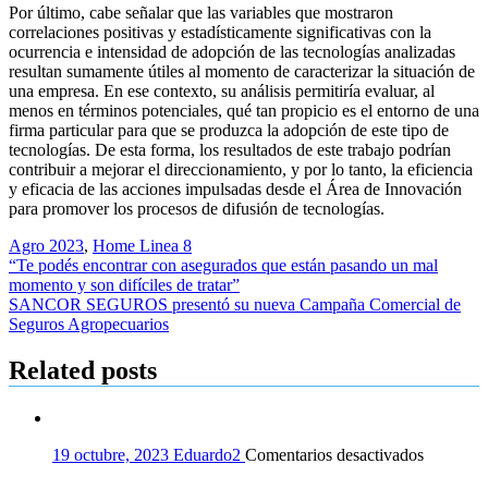
Por último, cabe señalar que las variables que mostraron
correlaciones positivas y estadísticamente significativas con la
ocurrencia e intensidad de adopción de las tecnologías analizadas
resultan sumamente útiles al momento de caracterizar la situación de
una empresa. En ese contexto, su análisis permitiría evaluar, al
menos en términos potenciales, qué tan propicio es el entorno de una
firma particular para que se produzca la adopción de este tipo de
tecnologías. De esta forma, los resultados de este trabajo podrían
contribuir a mejorar el direccionamiento, y por lo tanto, la eficiencia
y eficacia de las acciones impulsadas desde el Área de Innovación
para promover los procesos de difusión de tecnologías.
Agro 2023
,
Home Linea 8
Navegación
“Te podés encontrar con asegurados que están pasando un mal
momento y son difíciles de tratar”
de
SANCOR SEGUROS presentó su nueva Campaña Comercial de
entradas
Seguros Agropecuarios
Related posts
en
19 octubre, 2023
Eduardo2
Comentarios desactivados
Se