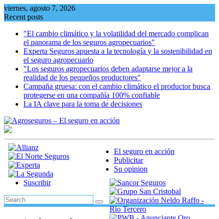
Skip
viernes, agosto 7, 2026
to
Recent posts
content
"El cambio climático y la volatilidad del mercado complican
el panorama de los seguros agropecuarios"
Experta Seguros apuesta a la tecnología y la sostenibilidad en
el seguro agropecuario
"Los seguros agropecuarios deben adaptarse mejor a la
realidad de los pequeños productores"
Campaña gruesa: con el cambio climático el productor busca
protegerse en una compañía 100% confiable
La IA clave para la toma de decisiones
El seguro en acción
Publicitar
Su opinion
Suscribir