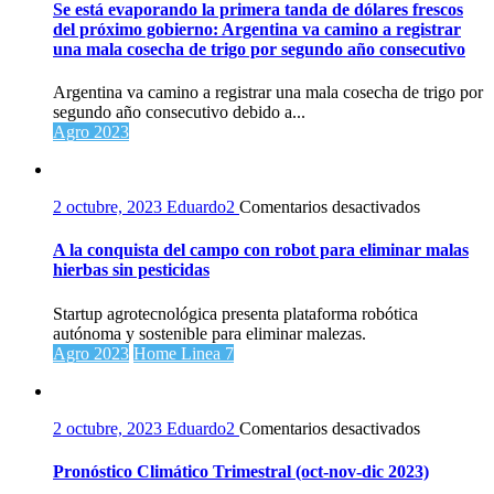
está
Se está evaporando la primera tanda de dólares frescos
evaporan
del próximo gobierno: Argentina va camino a registrar
la
una mala cosecha de trigo por segundo año consecutivo
primera
tanda
Argentina va camino a registrar una mala cosecha de trigo por
de
segundo año consecutivo debido a...
dólares
Agro 2023
frescos
del
próximo
gobierno:
en
2 octubre, 2023
Eduardo2
Comentarios desactivados
Argentin
A
va
la
A la conquista del campo con robot para eliminar malas
camino
conquista
hierbas sin pesticidas
a
del
registrar
campo
Startup agrotecnológica presenta plataforma robótica
una
con
autónoma y sostenible para eliminar malezas.
mala
robot
Agro 2023
Home Linea 7
cosecha
para
de
eliminar
trigo
malas
por
hierbas
en
2 octubre, 2023
Eduardo2
Comentarios desactivados
segundo
sin
Pronóstico
año
pesticidas
Climático
Pronóstico Climático Trimestral (oct-nov-dic 2023)
consecut
Trimestral